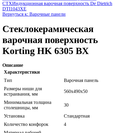
CTX
Индукционная варочная поверхность De Dietrich
DTI1043XE
Вернуться к: Варочные панели
Стеклокерамическая
варочная поверхность
Korting HK 6305 BX
Описание
Характеристики
Тип
Варочная панель
Размеры ниши для
560х490х50
встраивания, мм
Минимальная толщина
30
столешницы, мм
Установка
Стандартная
Количество конфорок
4
Материал рабочей