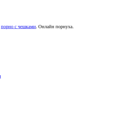
-
порно с чешками
. Онлайн порнуха.
м