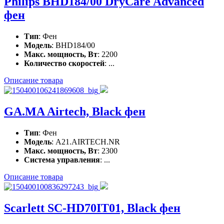
Philips BHD184/00 DryCare Advanced
фен
Тип
: Фен
Модель
: BHD184/00
Макс. мощность, Вт
: 2200
Количество скоростей
: ...
Описание товара
GA.MA Airtech, Black фен
Тип
: Фен
Модель
: A21.AIRTECH.NR
Макс. мощность, Вт
: 2300
Система управления
: ...
Описание товара
Scarlett SC-HD70IT01, Black фен