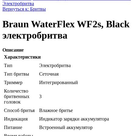
Электробритва
Вернуться к: Бритвы
Braun WaterFlex WF2s, Black
электробритва
Описание
Характеристики
Тип
Электробритва
Тип бритвы
Сеточная
Триммер
Интегрированный
Количество
бритвенных
3
головок
Способ бритья
Влажное бритье
Индикация
Индикатор зарядки аккумулятора
Питание
Встроенный аккумулятор
Время работы,