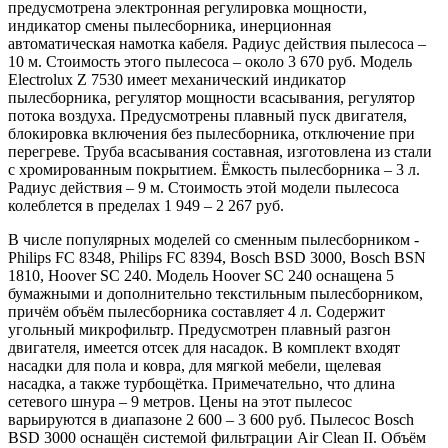
предусмотрена электронная регулировка мощности,
индикатор смены пылесборника, инерционная
автоматическая намотка кабеля. Радиус действия пылесоса –
10 м. Стоимость этого пылесоса – около 3 670 руб. Модель
Electrolux Z 7530 имеет механический индикатор
пылесборника, регулятор мощности всасывания, регулятор
потока воздуха. Предусмотрены плавный пуск двигателя,
блокировка включения без пылесборника, отключение при
перегреве. Труба всасывания составная, изготовлена из стали
с хромированным покрытием. Ёмкость пылесборника – 3 л.
Радиус действия – 9 м. Стоимость этой модели пылесоса
колеблется в пределах 1 949 – 2 267 руб.
В числе популярных моделей со сменным пылесборником -
Philips FC 8348, Philips FC 8394, Bosch BSD 3000, Bosch BSN
1810, Hoover SC 240. Модель Hoover SC 240 оснащена 5
бумажными и дополнительно текстильным пылесборником,
причём объём пылесборника составляет 4 л. Содержит
угольный микрофильтр. Предусмотрен плавный разгон
двигателя, имеется отсек для насадок. В комплект входят
насадки для пола и ковра, для мягкой мебели, щелевая
насадка, а также турбощётка. Примечательно, что длина
сетевого шнура – 9 метров. Цены на этот пылесос
варьируются в диапазоне 2 600 – 3 600 руб. Пылесос Bosch
BSD 3000 оснащён системой фильтрации Air Clean II. Объём