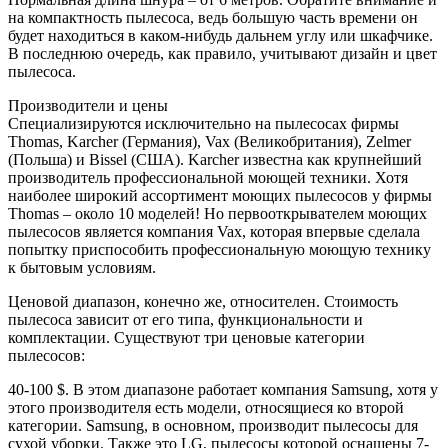
на компактность пылесоса, ведь большую часть времени он
будет находиться в каком-нибудь дальнем углу или шкафчике.
В последнюю очередь, как правило, учитывают дизайн и цвет
пылесоса.
Производители и цены
Специализируются исключительно на пылесосах фирмы
Thomas, Karcher (Германия), Vax (Великобритания), Zelmer
(Польша) и Bissel (США). Karcher известна как крупнейший
производитель профессиональной моющей техники. Хотя
наиболее широкий ассортимент моющих пылесосов у фирмы
Thomas – около 10 моделей! Но первооткрывателем моющих
пылесосов является компания Vax, которая впервые сделала
попытку приспособить профессиональную моющую технику
к бытовым условиям.
Ценовой диапазон, конечно же, относителен. Стоимость
пылесоса зависит от его типа, функциональности и
комплектации. Существуют три ценовые категории
пылесосов:
40-100 $. В этом диапазоне работает компания Samsung, хотя у
этого производителя есть модели, относящиеся ко второй
категории. Samsung, в основном, производит пылесосы для
сухой уборки. Также это LG, пылесосы которой оснащены 7-