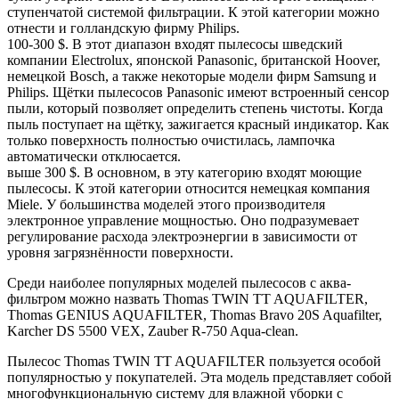
ступенчатой системой фильтрации. К этой категории можно
отнести и голландскую фирму Philips.
100-300 $. В этот диапазон входят пылесосы шведский
компании Electrolux, японской Panasonic, британской Hoover,
немецкой Bosch, а также некоторые модели фирм Samsung и
Philips. Щётки пылесосов Panasonic имеют встроенный сенсор
пыли, который позволяет определить степень чистоты. Когда
пыль поступает на щётку, зажигается красный индикатор. Как
только поверхность полностью очистилась, лампочка
автоматически отклюсается.
выше 300 $. В основном, в эту категорию входят моющие
пылесосы. К этой категории относится немецкая компания
Miele. У большинства моделей этого производителя
электронное управление мощностью. Оно подразумевает
регулирование расхода электроэнергии в зависимости от
уровня загрязнённости поверхности.
Среди наиболее популярных моделей пылесосов с аква-
фильтром можно назвать Thomas TWIN TT AQUAFILTER,
Thomas GENIUS AQUAFILTER, Thomas Bravo 20S Aquafilter,
Karcher DS 5500 VEX, Zauber R-750 Aqua-clean.
Пылесос Thomas TWIN TT AQUAFILTER пользуется особой
популярностью у покупателей. Эта модель представляет собой
многофункциональную систему для влажной уборки с