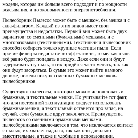
модели, которая им больше всего подходит и по мощности
всасывания, и по экономичности энергопотребления.
Пылесборник Пылесос может быть с мешком, без мешка и с
аква-фильтром. Каждый из этих видов имеет свои
преимущества и недостатки. Первый вид может быть двух
вариантов: со сменными (бумажными) мешками, и с
многоразовыми (текстильными). Текстильный пылесборник
способен собирать только крупные частицы пыли. Если
прочие фильтры недостаточно эффективны, то мелкая пыль
всё равно будет попадать в воздух. Даже если они и будут
задерживать эту пыль, то их придётся часто менять, так как
они будут засоряться. В сумме это может выйти намного
дороже, нежели покупка сменных бумажных мешков-
пылесборников.
Существуют пылесосы, в которых можно использовать и
бумажные, и текстильные мешки. Но учитывайте тот факт,
что для постоянной эксплуатации следует использовать
бумажные мешки, а текстильный останется про запас, на
случай, если бумажные вдруг закончатся. Преимущества
пылесосов со сменными бумажными мешками-
пылесборниками заключается в том, что исключается контакт
с пылью, их хватает надолго, так как они довольно
вместительные, а также и удобные в использовании.