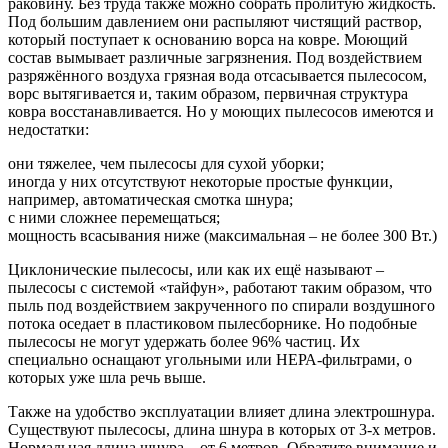
раковину. Без труда также можно собрать пролитую жидкость.
Под большим давлением они распыляют чистящий раствор,
который поступает к основанию ворса на ковре. Моющий
состав вымывает различные загрязнения. Под воздействием
разряжённого воздуха грязная вода отсасывается пылесосом,
ворс вытягивается и, таким образом, первичная структура
ковра восстанавливается. Но у моющих пылесосов имеются и
недостатки:
они тяжелее, чем пылесосы для сухой уборки;
иногда у них отсутствуют некоторые простые функции,
например, автоматическая смотка шнура;
с ними сложнее перемещаться;
мощность всасывания ниже (максимальная – не более 300 Вт.)
Циклонические пылесосы, или как их ещё называют –
пылесосы с системой «тайфун», работают таким образом, что
пыль под воздействием закрученного по спирали воздушного
потока оседает в пластиковом пылесборнике. Но подобные
пылесосы не могут удержать более 96% частиц. Их
специально оснащают угольными или НЕРА-фильтрами, о
которых уже шла речь выше.
Также на удобство эксплуатации влияет длина электрошнура.
Существуют пылесосы, длина шнура в которых от 3-х метров.
Нормальная длина шнура – от 6 метров. Обратите внимание и