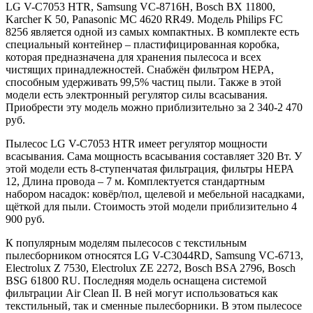
LG V-C7053 HTR, Samsung VC-8716H, Bosch BX 11800,
Karcher K 50, Panasonic MC 4620 RR49. Модель Philips FC
8256 является одной из самых компактных. В комплекте есть
специальный контейнер – пластифицированная коробка,
которая предназначена для хранения пылесоса и всех
чистящих принадлежностей. Снабжён фильтром HEPA,
способным удерживать 99,5% частиц пыли. Также в этой
модели есть электронный регулятор силы всасывания.
Приобрести эту модель можно приблизительно за 2 340-2 470
руб.
Пылесос LG V-C7053 HTR имеет регулятор мощности
всасывания. Сама мощность всасывания составляет 320 Вт. У
этой модели есть 8-ступенчатая фильтрация, фильтры НЕРА
12, Длина провода – 7 м. Комплектуется стандартным
набором насадок: ковёр/пол, щелевой и мебельной насадками,
щёткой для пыли. Стоимость этой модели приблизительно 4
900 руб.
К популярным моделям пылесосов с текстильным
пылесборником относятся LG V-C3044RD, Samsung VC-6713,
Electrolux Z 7530, Electrolux ZE 2272, Bosch BSA 2796, Bosch
BSG 61800 RU. Последняя модель оснащена системой
фильтрации Air Clean II. В ней могут использоваться как
текстильный, так и сменные пылесборники. В этом пылесосе