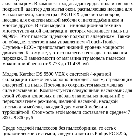
аквафильтром. В комплект входят: адаптер для пола и твёрдых
покрытий, адаптер для мытья окон, распыляющая насадка для
мягкой мебели, концентрат PROTEX для чистки ковров,
насадка для очистки мягкой мебели с нитеподъёмником и
многое другое. В этой модели – инновационная техника
многоступенчатой фильтрации, которая улавливает пыль на
99,99%. Этот пылесос идеально подходит аллергикам. Также
он обладает электронным управлением «Touch-Tronic».
Ступень «ECO» предполагает нижний уровень мощности
двигателя. К тому же, у этого пылесоса есть два положения
парковки. В зависимости от магазина эту модель пылесоса
можно приобрести от 9 773 до 11 438 руб.
Модель Karcher DS 5500 VEX с системой 4-кратной
фильтрации тоже очень хорошо подходит людям, страдающим
аллергией на пыль. Постоянно сохраняется максимальная
сила всасывания. Комплектуется следующими насадками: для
сухой уборки ковровых и твёрдых напольных покрытий с
переключателем режимов, щелевой насадкой, насадкой-
кистью для мебели, насадкой для мягкой мебели и
турбощёткой. Стоимость этой модели составляет в среднем 7
800 - 8 800 руб.
Среди моделей пылесосов без пылесборника, то есть с
циклонической системой, следует отметить Philips FC 8256,