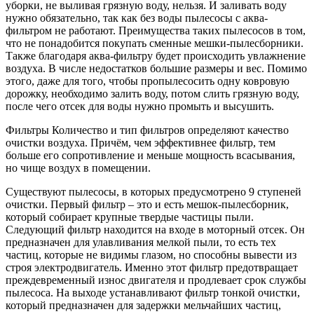
уборки, не выливая грязную воду, нельзя. И заливать воду
нужно обязательно, так как без воды пылесосы с аква-
фильтром не работают. Преимущества таких пылесосов в том,
что не понадобится покупать сменные мешки-пылесборники.
Также благодаря аква-фильтру будет происходить увлажнение
воздуха. В числе недостатков большие размеры и вес. Помимо
этого, даже для того, чтобы пропылесосить одну ковровую
дорожку, необходимо залить воду, потом слить грязную воду,
после чего отсек для воды нужно промыть и высушить.
Фильтры Количество и тип фильтров определяют качество
очистки воздуха. Причём, чем эффективнее фильтр, тем
больше его сопротивление и меньше мощность всасывания,
но чище воздух в помещении.
Существуют пылесосы, в которых предусмотрено 9 ступеней
очистки. Первый фильтр – это и есть мешок-пылесборник,
который собирает крупные твердые частицы пыли.
Следующий фильтр находится на входе в моторный отсек. Он
предназначен для улавливания мелкой пыли, то есть тех
частиц, которые не видимы глазом, но способны вывести из
строя электродвигатель. Именно этот фильтр предотвращает
преждевременный износ двигателя и продлевает срок службы
пылесоса. На выходе устанавливают фильтр тонкой очистки,
который предназначен для задержки мельчайших частиц,