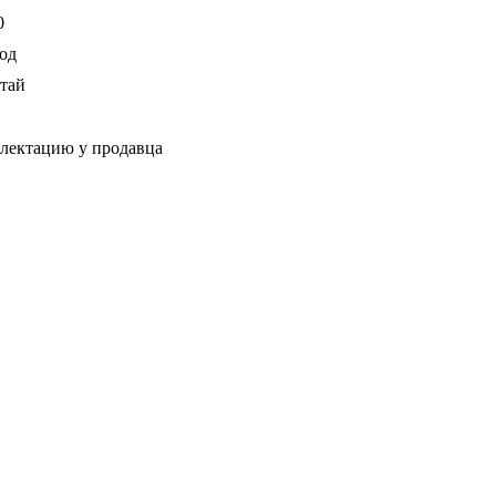
0
год
тай
плектацию у продавца