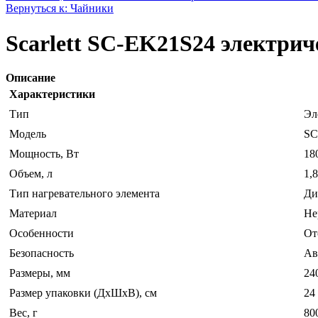
Вернуться к: Чайники
Scarlett SC-EK21S24 электри
Описание
Характеристики
Тип
Эл
Модель
SC
Мощность, Вт
18
Объем, л
1,8
Тип нагревательного элемента
Ди
Материал
Не
Особенности
От
Безопасность
Ав
Размеры, мм
24
Размер упаковки (ДхШхВ), см
24 
Вес, г
80