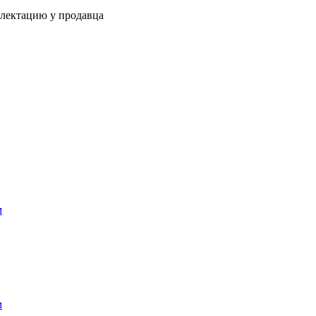
плектацию у продавца
м
м