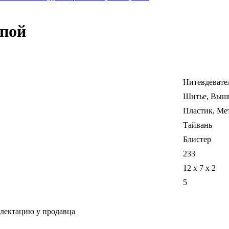
упой
Нитевдевате
Шитье, Выш
Пластик, Ме
Тайвань
Блистер
233
12 x 7 x 2
5
плектацию у продавца