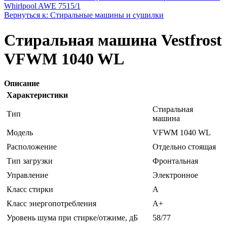
Whirlpool AWE 7515/1
Вернуться к: Стиральные машины и сушилки
Стиральная машина Vestfrost
VFWM 1040 WL
Описание
Характеристики
Стиральная
Тип
машина
Модель
VFWM 1040 WL
Расположение
Отдельно стоящая
Тип загрузки
Фронтальная
Управление
Электронное
Класс стирки
A
Класс энергопотребления
A+
Уровень шума при стирке/отжиме, дБ
58/77