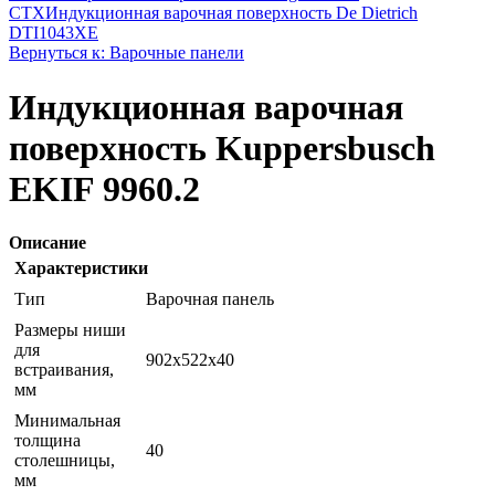
CTX
Индукционная варочная поверхность De Dietrich
DTI1043XE
Вернуться к: Варочные панели
Индукционная варочная
поверхность Kuppersbusch
EKIF 9960.2
Описание
Характеристики
Тип
Варочная панель
Размеры ниши
для
902х522х40
встраивания,
мм
Минимальная
толщина
40
столешницы,
мм