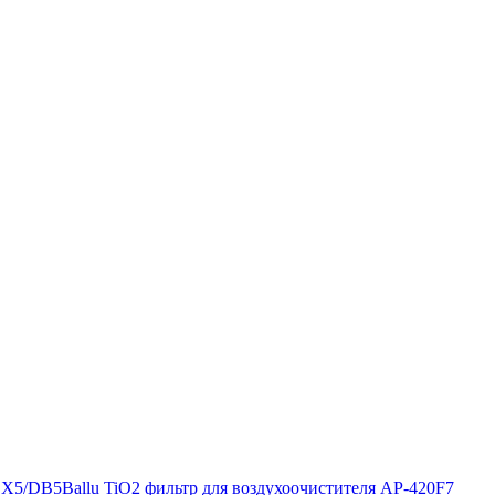
 DX5/DB5
Ballu TiO2 фильтр для воздухоочистителя AP-420F7