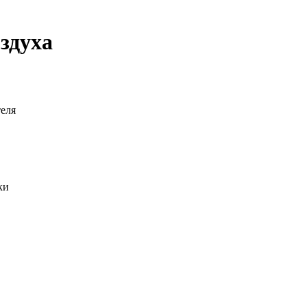
здуха
теля
ки