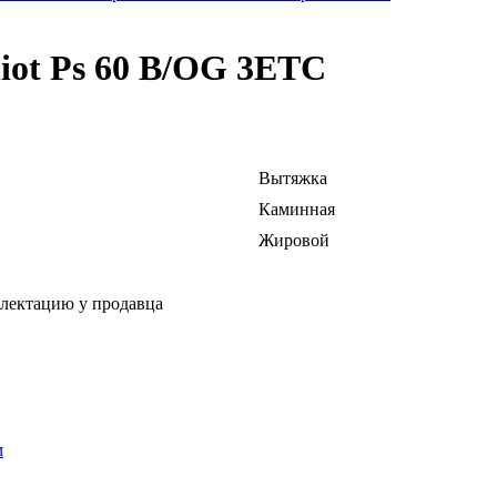
iot Ps 60 B/OG 3ETC
Вытяжка
Каминная
Жировой
плектацию у продавца
м