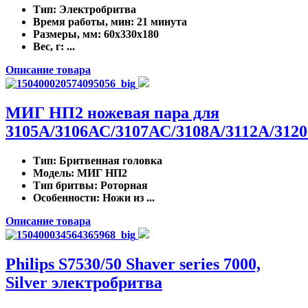
Тип
: Электробритва
Время работы, мин
: 21 минута
Размеры, мм
: 60x330x180
Вес, г
: ...
Описание товара
МИГ НП2 ножевая пара для
3105А/3106АС/3107АС/3108А/3112А/312
Тип
: Бритвенная головка
Модель
: МИГ НП2
Тип бритвы
: Роторная
Особенности
: Ножи из ...
Описание товара
Philips S7530/50 Shaver series 7000,
Silver электробритва