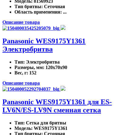
Модель
: 81569923
Тип бритвы
: Сеточная
Область применения
: ...
Описание товара
Panasonic WES9175Y1361
Электробритва
Тип
: Электробритва
Размеры, мм
: 120x70x90
Вес, г
: 152
Описание товара
Panasonic WES9175Y1361 для ES-
LV6N/ES-LV9N сменная сетка
Тип
: Сетка для бритвы
Модель
: WES9175Y1361
Тип бритвы
: Сеточная