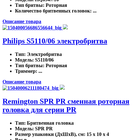
Тип бритвы
: Роторная
Количество бритвенных головок
: ...
Описание товара
Philips S5110/06 электробритва
Тип
: Электробритва
Модель
: S5110/06
Тип бритвы
: Роторная
Триммер
: ...
Описание товара
Remington SPR PR сменная роторная
головка для серии PR
Тип
: Бритвенная головка
Модель
: SPR PR
Размер упаковки (ДхШхВ), см
: 15 x 10 x 4
Вес в ...